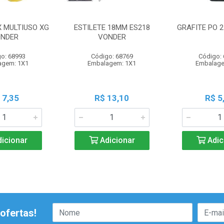
X MULTIUSO XG
ESTILETE 18MM ES218
GRAFITE PO 
NDER
VONDER
o: 68993
Código: 68769
Código:
agem: 1X1
Embalagem: 1X1
Embalage
 7,35
R$ 13,10
R$ 5
icionar
Adicionar
Adic
ofertas!