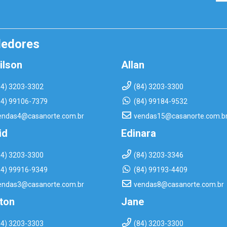
dedores
ilson
Allan
84) 3203-3302
(84) 3203-3300
84) 99106-7379
(84) 99184-9532
endas4@casanorte.com.br
vendas15@casanorte.com.b
id
Edinara
84) 3203-3300
(84) 3203-3346
84) 99916-9349
(84) 99193-4409
endas3@casanorte.com.br
vendas8@casanorte.com.br
rton
Jane
84) 3203-3303
(84) 3203-3300