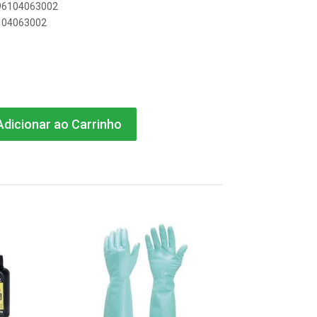
896104063002
6104063002
dicionar ao Carrinho