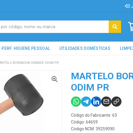
J
PERF. HIGIENE PESSOAL
UTILIDADES DOMÉSTICAS
LIMPE
ARTELO BORRACHA GRANDE ODIM PR
MARTELO BO
ODIM PR
Código do Fabricante: 63
Código: 64659
Código NCM: 39259090