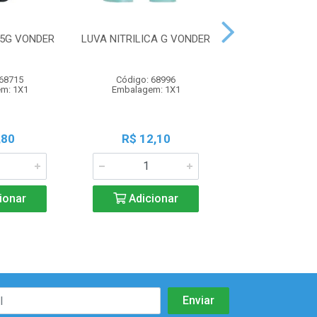
25G VONDER
LUVA NITRILICA G VONDER
LUVA NITRIL
VONDE
 68715
Código: 68996
Código: 68
m: 1X1
Embalagem: 1X1
Embalagem:
,80
R$ 12,10
R$ 12,1
ionar
Adicionar
Adicio