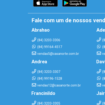
Fale com um de nossos ven
Abrahao
Ade
(84) 3203-3306
(
(84) 99164-4517
(
vendas5@casanorte.com.br
v
Andrea
Dav
(84) 3203-3307
(
(84) 99196-1528
(
vendas12@casanorte.com.br
v
Francinildo
Jai
(84) 3203-3305
(