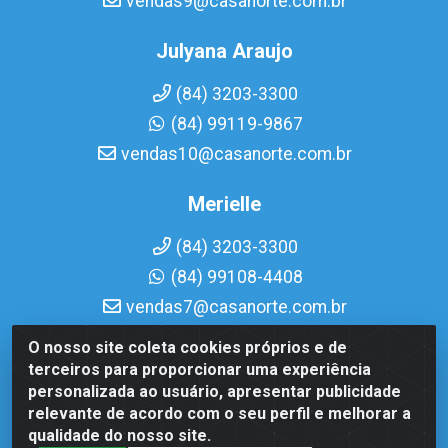
vendas9@casanorte.com.br
Julyana Araujo
(84) 3203-3300
(84) 99119-9867
vendas10@casanorte.com.br
Merielle
(84) 3203-3300
(84) 99108-4408
vendas7@casanorte.com.br
O nosso site coleta cookies próprios e de
Casa Norte LTDA - Av. Interventor Mário Câmara, 1815 -
terceiros para proporcionar uma experiência
Dix-Sept Rosado, Natal/RN - CEP 59054-600 - CNPJ
personalizada ao usuário, apresentar publicidade
08.713.513/0001-51
relevante de acordo com o seu perfil e melhorar a
qualidade do nosso site.