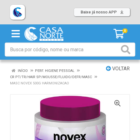
Baixe já nosso APP
0
VOLTAR
INÍCIO
PERF. HIGIENE PESSOAL
CR PT/TR/HAIR SP/MOUSSE/FLUIDO/DEFR/MASC
MASC NOVEX 500G HARMONIZACAO