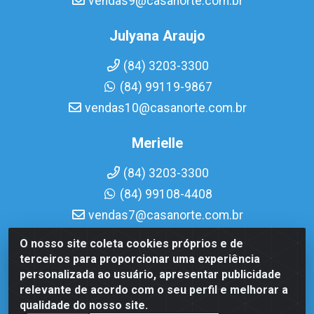
vendas9@casanorte.com.br
Julyana Araujo
(84) 3203-3300
(84) 99119-9867
vendas10@casanorte.com.br
Merielle
(84) 3203-3300
(84) 99108-4408
vendas7@casanorte.com.br
O nosso site coleta cookies próprios e de
Casa Norte LTDA - Av. Interventor Mário Câmara, 1815 -
terceiros para proporcionar uma experiência
Dix-Sept Rosado, Natal/RN - CEP 59054-600 - CNPJ
personalizada ao usuário, apresentar publicidade
08.713.513/0001-51
relevante de acordo com o seu perfil e melhorar a
qualidade do nosso site.