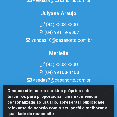
vendas9@casanorte.com.br
Julyana Araujo
(84) 3203-3300
(84) 99119-9867
vendas10@casanorte.com.br
Merielle
(84) 3203-3300
(84) 99108-4408
vendas7@casanorte.com.br
O nosso site coleta cookies próprios e de
Casa Norte LTDA - Av. Interventor Mário Câmara, 1815 -
terceiros para proporcionar uma experiência
Dix-Sept Rosado, Natal/RN - CEP 59054-600 - CNPJ
personalizada ao usuário, apresentar publicidade
08.713.513/0001-51
relevante de acordo com o seu perfil e melhorar a
qualidade do nosso site.