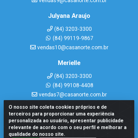
vendas9@casanorte.com.br
Julyana Araujo
(84) 3203-3300
(84) 99119-9867
vendas10@casanorte.com.br
Merielle
(84) 3203-3300
(84) 99108-4408
vendas7@casanorte.com.br
O nosso site coleta cookies próprios e de
Casa Norte LTDA - Av. Interventor Mário Câmara, 1815 -
terceiros para proporcionar uma experiência
Dix-Sept Rosado, Natal/RN - CEP 59054-600 - CNPJ
personalizada ao usuário, apresentar publicidade
08.713.513/0001-51
relevante de acordo com o seu perfil e melhorar a
qualidade do nosso site.