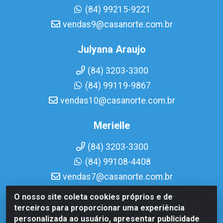
(84) 99215-9221
vendas9@casanorte.com.br
Julyana Araujo
(84) 3203-3300
(84) 99119-9867
vendas10@casanorte.com.br
Merielle
(84) 3203-3300
(84) 99108-4408
vendas7@casanorte.com.br
O nosso site coleta cookies próprios e de
Casa Norte LTDA - Av. Interventor Mário Câmara, 1815 -
terceiros para proporcionar uma experiência
Dix-Sept Rosado, Natal/RN - CEP 59054-600 - CNPJ
personalizada ao usuário, apresentar publicidade