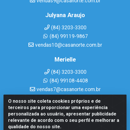
vendas9@casanorte.com.br
Julyana Araujo
(84) 3203-3300
(84) 99119-9867
vendas10@casanorte.com.br
Merielle
(84) 3203-3300
(84) 99108-4408
vendas7@casanorte.com.br
O nosso site coleta cookies próprios e de
Casa Norte LTDA - Av. Interventor Mário Câmara, 1815 -
terceiros para proporcionar uma experiência
Dix-Sept Rosado, Natal/RN - CEP 59054-600 - CNPJ
personalizada ao usuário, apresentar publicidade
08.713.513/0001-51
relevante de acordo com o seu perfil e melhorar a
qualidade do nosso site.