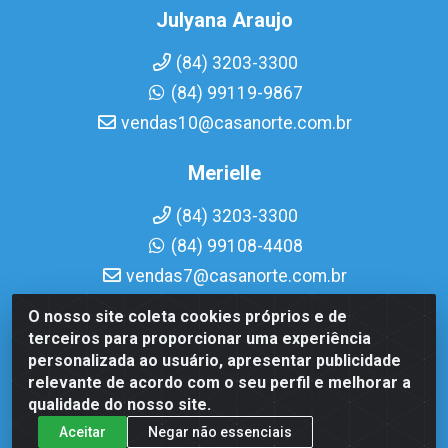
Julyana Araujo
(84) 3203-3300
(84) 99119-9867
vendas10@casanorte.com.br
Merielle
(84) 3203-3300
(84) 99108-4408
vendas7@casanorte.com.br
O nosso site coleta cookies próprios e de
Casa Norte LTDA - Av. Interventor Mário Câmara, 1815 - Dix-
terceiros para proporcionar uma experiência
Sept Rosado, Natal/RN - CEP 59054-600 - CNPJ
personalizada ao usuário, apresentar publicidade
08.713.513/0001-51
relevante de acordo com o seu perfil e melhorar a
qualidade do nosso site.
Aceitar
Negar não essenciais