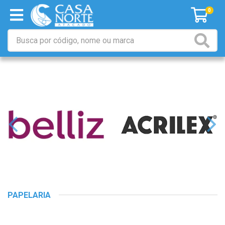
0
PAPELARIA