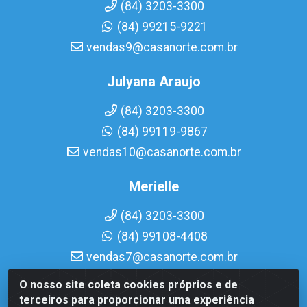
(84) 3203-3300
(84) 99215-9221
vendas9@casanorte.com.br
Julyana Araujo
(84) 3203-3300
(84) 99119-9867
vendas10@casanorte.com.br
Merielle
(84) 3203-3300
(84) 99108-4408
vendas7@casanorte.com.br
O nosso site coleta cookies próprios e de
Casa Norte LTDA - Av. Interventor Mário Câmara, 1815 -
terceiros para proporcionar uma experiência