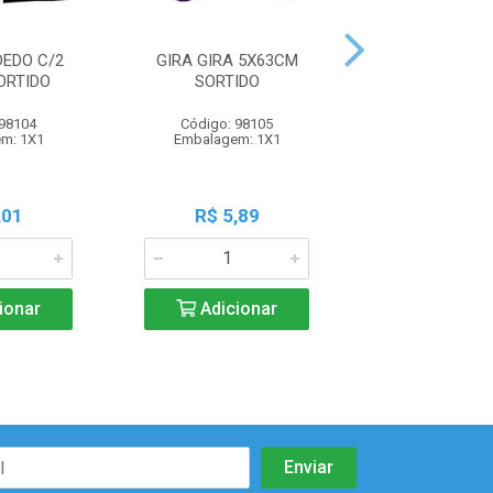
DEDO C/2
GIRA GIRA 5X63CM
MINI FUSCA
ORTIDO
SORTIDO
SORTIDO
 98104
Código: 98105
Código: 98
m: 1X1
Embalagem: 1X1
Embalagem:
,01
R$ 5,89
R$ 6,1
ionar
Adicionar
Adicio