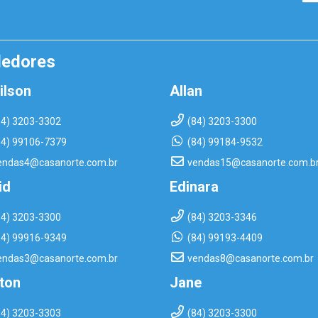
dedores
ilson
Allan
84) 3203-3302
(84) 3203-3300
84) 99106-7379
(84) 99184-9532
endas4@casanorte.com.br
vendas15@casanorte.com.b
id
Edinara
84) 3203-3300
(84) 3203-3346
84) 99916-9349
(84) 99193-4409
endas3@casanorte.com.br
vendas8@casanorte.com.br
rton
Jane
84) 3203-3303
(84) 3203-3300