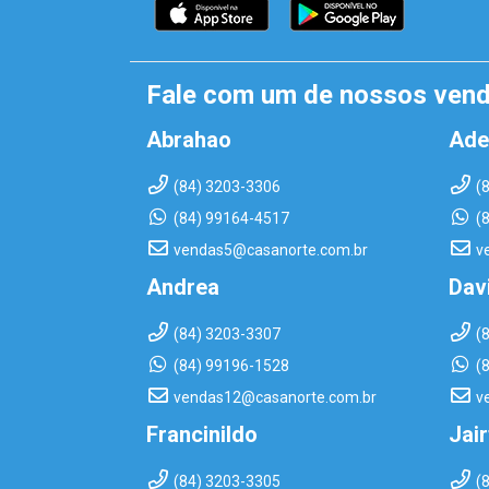
Fale com um de nossos ven
Abrahao
Ade
(84) 3203-3306
(
(84) 99164-4517
(
vendas5@casanorte.com.br
v
Andrea
Dav
(84) 3203-3307
(
(84) 99196-1528
(
vendas12@casanorte.com.br
v
Francinildo
Jai
(84) 3203-3305
(