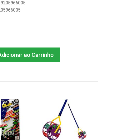
899205966005
9205966005
dicionar ao Carrinho