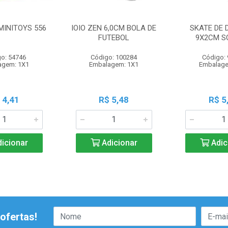
MINITOYS 556
IOIO ZEN 6,0CM BOLA DE
SKATE DE 
FUTEBOL
9X2CM S
o: 54746
Código: 100284
Código:
agem: 1X1
Embalagem: 1X1
Embalage
 4,41
R$ 5,48
R$ 5
icionar
Adicionar
Adic
ofertas!