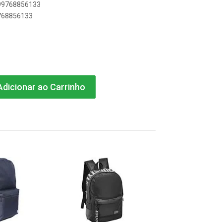
899768856133
9768856133
dicionar ao Carrinho