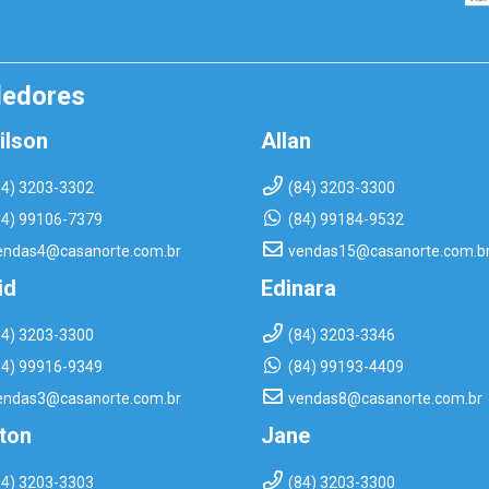
dedores
ilson
Allan
84) 3203-3302
(84) 3203-3300
84) 99106-7379
(84) 99184-9532
endas4@casanorte.com.br
vendas15@casanorte.com.b
id
Edinara
84) 3203-3300
(84) 3203-3346
84) 99916-9349
(84) 99193-4409
endas3@casanorte.com.br
vendas8@casanorte.com.br
rton
Jane
84) 3203-3303
(84) 3203-3300