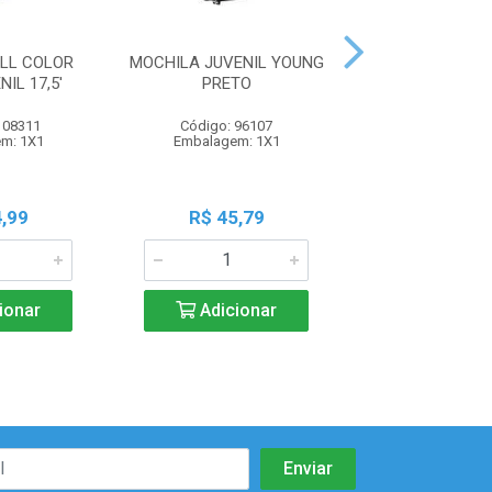
LL COLOR
MOCHILA JUVENIL YOUNG
MOCHILA EXE
IL 17,5'
PRETO
PEQUENA G
108311
Código: 96107
Código: 105
m: 1X1
Embalagem: 1X1
Embalagem:
,99
R$ 45,79
R$ 23,9
ionar
Adicionar
Adicio