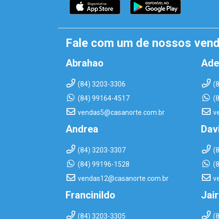
Fale com um de nossos ven
Abrahao
Ade
(84) 3203-3306
(
(84) 99164-4517
(
vendas5@casanorte.com.br
v
Andrea
Dav
(84) 3203-3307
(
(84) 99196-1528
(
vendas12@casanorte.com.br
v
Francinildo
Jai
(84) 3203-3305
(