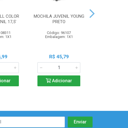
LL COLOR
MOCHILA JUVENIL YOUNG
MOCHILA EXE
IL 17,5'
PRETO
PEQUENA G
108311
Código: 96107
Código: 105
m: 1X1
Embalagem: 1X1
Embalagem:
,99
R$ 45,79
R$ 23,9
ionar
Adicionar
Adicio