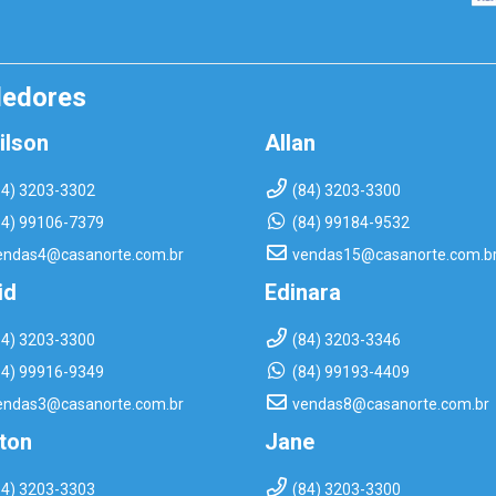
dedores
ilson
Allan
84) 3203-3302
(84) 3203-3300
84) 99106-7379
(84) 99184-9532
endas4@casanorte.com.br
vendas15@casanorte.com.b
id
Edinara
84) 3203-3300
(84) 3203-3346
84) 99916-9349
(84) 99193-4409
endas3@casanorte.com.br
vendas8@casanorte.com.br
rton
Jane
84) 3203-3303
(84) 3203-3300