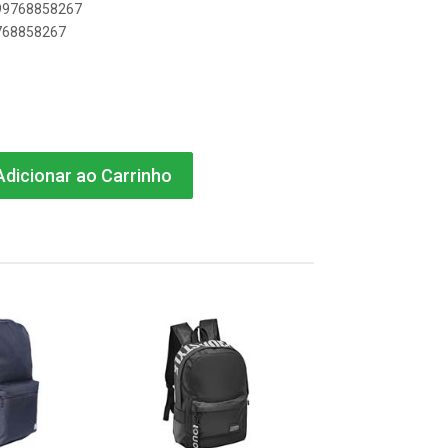
899768858267
9768858267
dicionar ao Carrinho