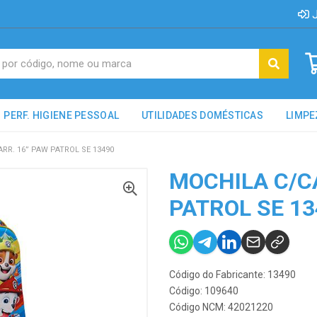
J
PERF. HIGIENE PESSOAL
UTILIDADES DOMÉSTICAS
LIMPE
RR. 16” PAW PATROL SE 13490
MOCHILA C/C
PATROL SE 13
Código do Fabricante: 13490
Código: 109640
Código NCM: 42021220