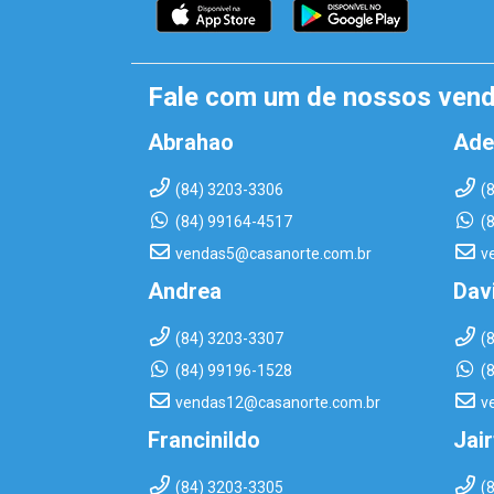
Fale com um de nossos ven
Abrahao
Ade
(84) 3203-3306
(
(84) 99164-4517
(
vendas5@casanorte.com.br
v
Andrea
Dav
(84) 3203-3307
(
(84) 99196-1528
(
vendas12@casanorte.com.br
v
Francinildo
Jai
(84) 3203-3305
(