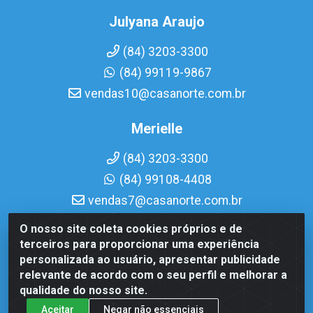
Julyana Araujo
(84) 3203-3300
(84) 99119-9867
vendas10@casanorte.com.br
Merielle
(84) 3203-3300
(84) 99108-4408
vendas7@casanorte.com.br
O nosso site coleta cookies próprios e de
Casa Norte LTDA - Av. Interventor Mário Câmara, 1815 -
terceiros para proporcionar uma experiência
Dix-Sept Rosado, Natal/RN - CEP 59054-600 - CNPJ
personalizada ao usuário, apresentar publicidade
08.713.513/0001-51
relevante de acordo com o seu perfil e melhorar a
qualidade do nosso site.
Aceitar
Negar não essenciais