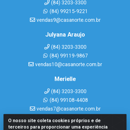
(84) 3203-3300
(84) 99215-9221
vendas9@casanorte.com.br
Julyana Araujo
(84) 3203-3300
(84) 99119-9867
vendas10@casanorte.com.br
Merielle
(84) 3203-3300
(84) 99108-4408
vendas7@casanorte.com.br
O nosso site coleta cookies próprios e de
Casa Norte LTDA - Av. Interventor Mário Câmara, 1815 -
terceiros para proporcionar uma experiência