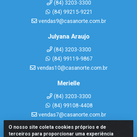
(84) 3203-3300
(84) 99215-9221
vendas9@casanorte.com.br
Julyana Araujo
(84) 3203-3300
(84) 99119-9867
vendas10@casanorte.com.br
Merielle
(84) 3203-3300
(84) 99108-4408
vendas7@casanorte.com.br
O nosso site coleta cookies próprios e de
Casa Norte LTDA - Av. Interventor Mário Câmara, 1815 -
terceiros para proporcionar uma experiência