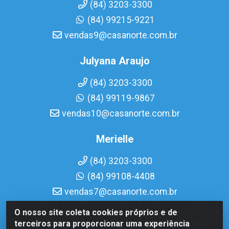
(84) 3203-3300
(84) 99215-9221
vendas9@casanorte.com.br
Julyana Araujo
(84) 3203-3300
(84) 99119-9867
vendas10@casanorte.com.br
Merielle
(84) 3203-3300
(84) 99108-4408
vendas7@casanorte.com.br
O nosso site coleta cookies próprios e de
Casa Norte LTDA - Av. Interventor Mário Câmara, 1815 -
terceiros para proporcionar uma experiência