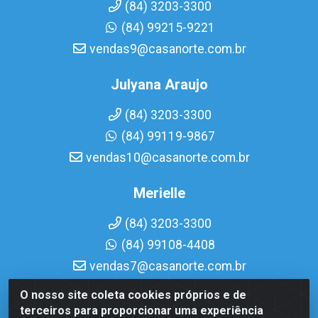
(84) 3203-3300
(84) 99215-9221
vendas9@casanorte.com.br
Julyana Araujo
(84) 3203-3300
(84) 99119-9867
vendas10@casanorte.com.br
Merielle
(84) 3203-3300
(84) 99108-4408
vendas7@casanorte.com.br
O nosso site coleta cookies próprios e de
Casa Norte LTDA - Av. Interventor Mário Câmara, 1815 -
terceiros para proporcionar uma experiência