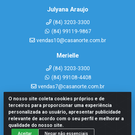
Julyana Araujo
(84) 3203-3300
(84) 99119-9867
vendas10@casanorte.com.br
Merielle
(84) 3203-3300
(84) 99108-4408
vendas7@casanorte.com.br
O nosso site coleta cookies próprios e de
Casa Norte LTDA - Av. Interventor Mário Câmara, 1815 -
terceiros para proporcionar uma experiência
Dix-Sept Rosado, Natal/RN - CEP 59054-600 - CNPJ
personalizada ao usuário, apresentar publicidade
08.713.513/0001-51
relevante de acordo com o seu perfil e melhorar a
qualidade do nosso site.
Aceitar
Negar não essenciais