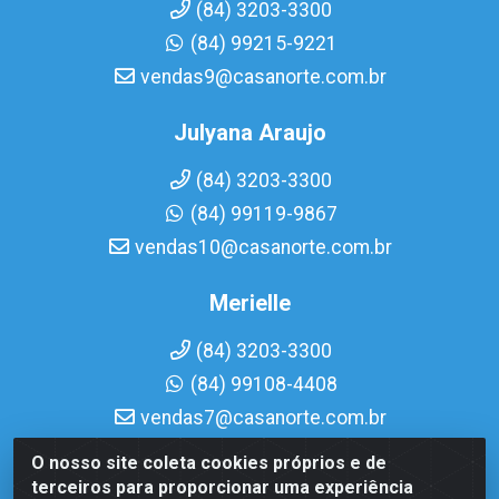
(84) 3203-3300
(84) 99215-9221
vendas9@casanorte.com.br
Julyana Araujo
(84) 3203-3300
(84) 99119-9867
vendas10@casanorte.com.br
Merielle
(84) 3203-3300
(84) 99108-4408
vendas7@casanorte.com.br
O nosso site coleta cookies próprios e de
Casa Norte LTDA - Av. Interventor Mário Câmara, 1815 -
terceiros para proporcionar uma experiência