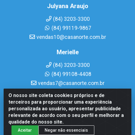
Julyana Araujo
(84) 3203-3300
(84) 99119-9867
vendas10@casanorte.com.br
Merielle
(84) 3203-3300
(84) 99108-4408
vendas7@casanorte.com.br
O nosso site coleta cookies próprios e de
Casa Norte LTDA - Av. Interventor Mário Câmara, 1815 - Dix-
terceiros para proporcionar uma experiência
Sept Rosado, Natal/RN - CEP 59054-600 - CNPJ
personalizada ao usuário, apresentar publicidade
08.713.513/0001-51
relevante de acordo com o seu perfil e melhorar a
qualidade do nosso site.
Aceitar
Negar não essenciais