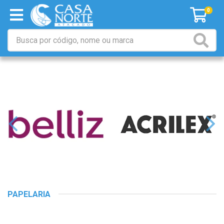
0
PAPELARIA