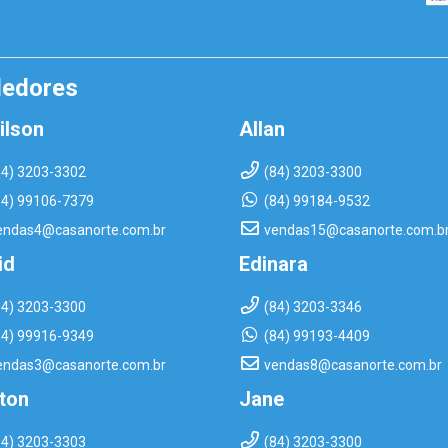
dedores
ilson
Allan
84) 3203-3302
(84) 3203-3300
84) 99106-7379
(84) 99184-9532
endas4@casanorte.com.br
vendas15@casanorte.com.b
id
Edinara
84) 3203-3300
(84) 3203-3346
84) 99916-9349
(84) 99193-4409
endas3@casanorte.com.br
vendas8@casanorte.com.br
rton
Jane
84) 3203-3303
(84) 3203-3300