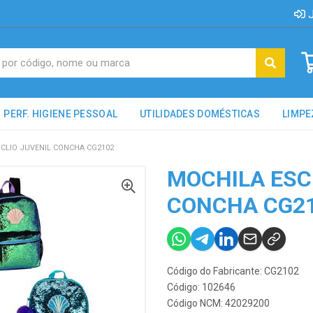
J
PERF. HIGIENE PESSOAL
UTILIDADES DOMÉSTICAS
LIMPE
 CLIO JUVENIL CONCHA CG2102
MOCHILA ESC 
CONCHA CG2
Código do Fabricante: CG2102
Código: 102646
Código NCM: 42029200