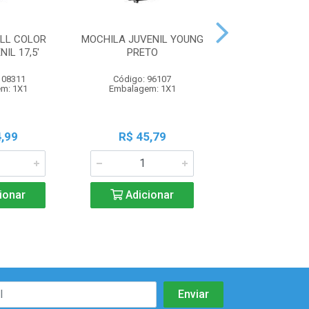
LL COLOR
MOCHILA JUVENIL YOUNG
MOCHILA EXE
IL 17,5'
PRETO
PEQUENA G
108311
Código: 96107
Código: 105
m: 1X1
Embalagem: 1X1
Embalagem:
,99
R$ 45,79
R$ 23,9
ionar
Adicionar
Adicio