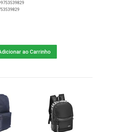
899753539829
9753539829
dicionar ao Carrinho