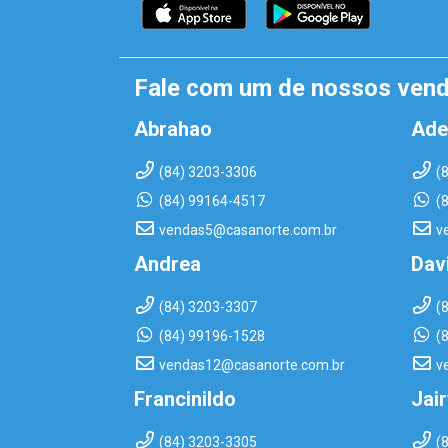
Fale com um de nossos ven
Abrahao
Ade
(84) 3203-3306
(
(84) 99164-4517
(
vendas5@casanorte.com.br
v
Andrea
Dav
(84) 3203-3307
(
(84) 99196-1528
(
vendas12@casanorte.com.br
v
Francinildo
Jai
(84) 3203-3305
(