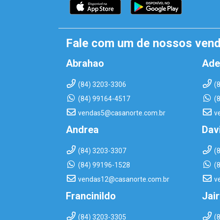
Fale com um de nossos ven
Abrahao
Ade
(84) 3203-3306
(
(84) 99164-4517
(
vendas5@casanorte.com.br
v
Andrea
Dav
(84) 3203-3307
(
(84) 99196-1528
(
vendas12@casanorte.com.br
v
Francinildo
Jai
(84) 3203-3305
(