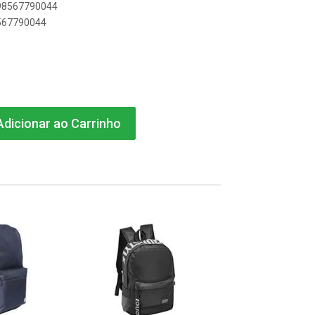
898567790044
8567790044
dicionar ao Carrinho