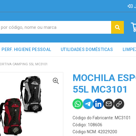
J
PERF. HIGIENE PESSOAL
UTILIDADES DOMÉSTICAS
LIMPE
ORTIVA CAMPING 55L MC3101
MOCHILA ESP
55L MC3101
Código do Fabricante: MC3101
Código: 108606
Código NCM: 42029200