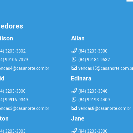
dedores
ilson
Allan
84) 3203-3302
(84) 3203-3300
84) 99106-7379
(84) 99184-9532
endas4@casanorte.com.br
vendas15@casanorte.com.b
id
Edinara
84) 3203-3300
(84) 3203-3346
84) 99916-9349
(84) 99193-4409
endas3@casanorte.com.br
vendas8@casanorte.com.br
rton
Jane
84) 3203-3303
(84) 3203-3300