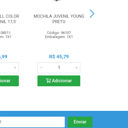
LL COLOR
MOCHILA JUVENIL YOUNG
MOCHILA EXE
IL 17,5'
PRETO
PEQUENA G
108311
Código: 96107
Código: 105
m: 1X1
Embalagem: 1X1
Embalagem:
,99
R$ 45,79
R$ 23,9
ionar
Adicionar
Adicio