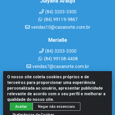
Julyana Araujo
(84) 3203-3300
(84) 99119-9867
vendas10@casanorte.com.br
Merielle
(84) 3203-3300
(84) 99108-4408
vendas7@casanorte.com.br
O nosso site coleta cookies próprios e de
Casa Norte LTDA - Av. Interventor Mário Câmara, 1815 -
terceiros para proporcionar uma experiência
Dix-Sept Rosado, Natal/RN - CEP 59054-600 - CNPJ
personalizada ao usuário, apresentar publicidade
08.713.513/0001-51
relevante de acordo com o seu perfil e melhorar a
qualidade do nosso site.
Aceitar
Negar não essenciais
Preferências de Cookies