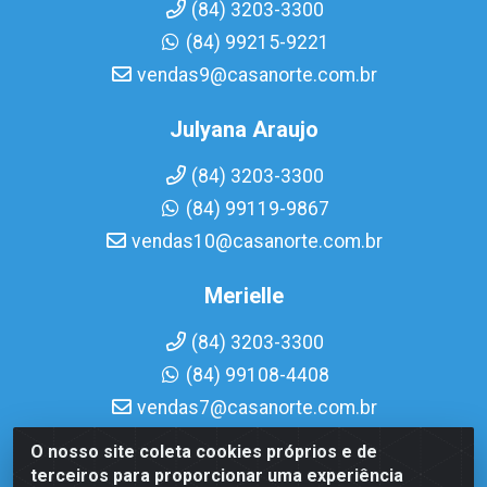
(84) 3203-3300
(84) 99215-9221
vendas9@casanorte.com.br
Julyana Araujo
(84) 3203-3300
(84) 99119-9867
vendas10@casanorte.com.br
Merielle
(84) 3203-3300
(84) 99108-4408
vendas7@casanorte.com.br
O nosso site coleta cookies próprios e de
Casa Norte LTDA - Av. Interventor Mário Câmara, 1815 -
terceiros para proporcionar uma experiência