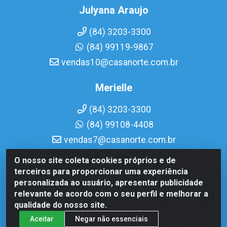
Julyana Araujo
(84) 3203-3300
(84) 99119-9867
vendas10@casanorte.com.br
Merielle
(84) 3203-3300
(84) 99108-4408
vendas7@casanorte.com.br
O nosso site coleta cookies próprios e de
Casa Norte LTDA - Av. Interventor Mário Câmara, 1815 - Dix-
terceiros para proporcionar uma experiência
Sept Rosado, Natal/RN - CEP 59054-600 - CNPJ
personalizada ao usuário, apresentar publicidade
08.713.513/0001-51
relevante de acordo com o seu perfil e melhorar a
qualidade do nosso site.
Aceitar
Negar não essenciais