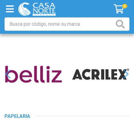
0
PAPELARIA