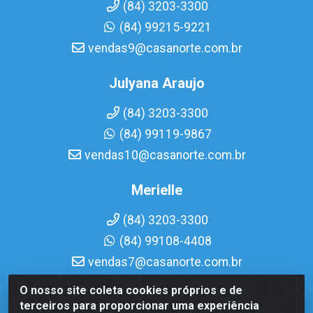
(84) 3203-3300
(84) 99215-9221
vendas9@casanorte.com.br
Julyana Araujo
(84) 3203-3300
(84) 99119-9867
vendas10@casanorte.com.br
Merielle
(84) 3203-3300
(84) 99108-4408
vendas7@casanorte.com.br
O nosso site coleta cookies próprios e de
Casa Norte LTDA - Av. Interventor Mário Câmara, 1815 -
terceiros para proporcionar uma experiência