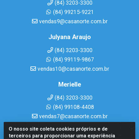
(84) 3203-3300
(84) 99215-9221
vendas9@casanorte.com.br
Julyana Araujo
(84) 3203-3300
(84) 99119-9867
vendas10@casanorte.com.br
Merielle
(84) 3203-3300
(84) 99108-4408
vendas7@casanorte.com.br
O nosso site coleta cookies próprios e de
Casa Norte LTDA - Av. Interventor Mário Câmara, 1815 -
terceiros para proporcionar uma experiência