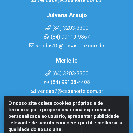
vendas9@casanorte.com.br
Julyana Araujo
(84) 3203-3300
(84) 99119-9867
vendas10@casanorte.com.br
Merielle
(84) 3203-3300
(84) 99108-4408
vendas7@casanorte.com.br
O nosso site coleta cookies próprios e de
Casa Norte LTDA - Av. Interventor Mário Câmara, 1815 -
terceiros para proporcionar uma experiência
Dix-Sept Rosado, Natal/RN - CEP 59054-600 - CNPJ
personalizada ao usuário, apresentar publicidade
08.713.513/0001-51
relevante de acordo com o seu perfil e melhorar a
qualidade do nosso site.