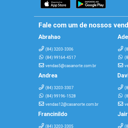
Fale com um de nossos ven
Abrahao
Ade
(84) 3203-3306
(
(84) 99164-4517
(
vendas5@casanorte.com.br
v
Andrea
Dav
(84) 3203-3307
(
(84) 99196-1528
(
vendas12@casanorte.com.br
v
Francinildo
Jai
(84) 3203-3305
(