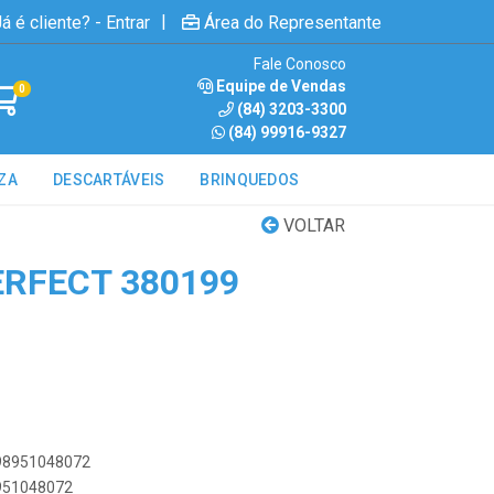
|
á é cliente? - Entrar
Área do Representante
Fale Conosco
Equipe de Vendas
0
(84) 3203-3300
(84) 99916-9327
ZA
DESCARTÁVEIS
BRINQUEDOS
VOLTAR
RFECT 380199
898951048072
8951048072