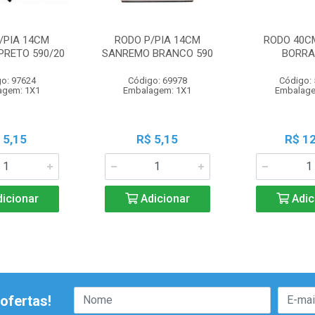
/PIA 14CM
RODO P/PIA 14CM
RODO 40C
PRETO 590/20
SANREMO BRANCO 590
BORR
o: 97624
Código: 69978
Código:
agem: 1X1
Embalagem: 1X1
Embalage
 5,15
R$ 5,15
R$ 12
icionar
Adicionar
Adic
ofertas!