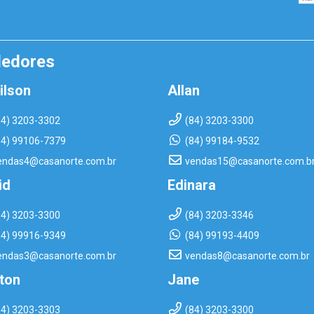
dedores
ilson
Allan
84) 3203-3302
(84) 3203-3300
84) 99106-7379
(84) 99184-9532
endas4@casanorte.com.br
vendas15@casanorte.com.b
id
Edinara
84) 3203-3300
(84) 3203-3346
84) 99916-9349
(84) 99193-4409
endas3@casanorte.com.br
vendas8@casanorte.com.br
rton
Jane
84) 3203-3303
(84) 3203-3300