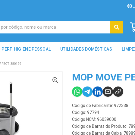
J
PERF. HIGIENE PESSOAL
UTILIDADES DOMÉSTICAS
LIMPE
FECT 380199
MOP MOVE PE
Código do Fabricante: 972338
Código: 97794
Código NCM: 96039000
Código de Barras do Produto: 7
Código de Barras da Caixa: 789