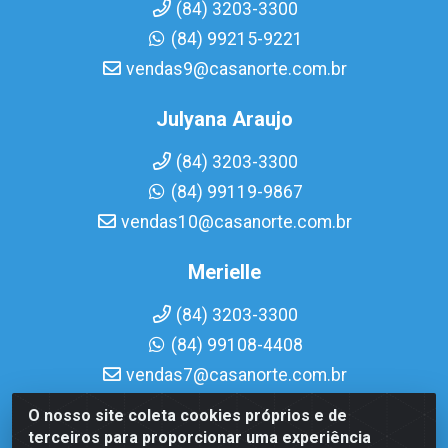
(84) 3203-3300
(84) 99215-9221
vendas9@casanorte.com.br
Julyana Araujo
(84) 3203-3300
(84) 99119-9867
vendas10@casanorte.com.br
Merielle
(84) 3203-3300
(84) 99108-4408
vendas7@casanorte.com.br
O nosso site coleta cookies próprios e de
Casa Norte LTDA - Av. Interventor Mário Câmara, 1815 -
terceiros para proporcionar uma experiência