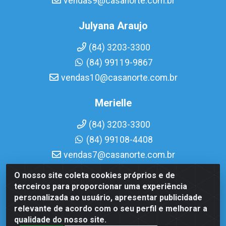
vendas9@casanorte.com.br
Julyana Araujo
(84) 3203-3300
(84) 99119-9867
vendas10@casanorte.com.br
Merielle
(84) 3203-3300
(84) 99108-4408
vendas7@casanorte.com.br
O nosso site coleta cookies próprios e de
Casa Norte LTDA - Av. Interventor Mário Câmara, 1815 -
terceiros para proporcionar uma experiência
Dix-Sept Rosado, Natal/RN - CEP 59054-600 - CNPJ
personalizada ao usuário, apresentar publicidade
08.713.513/0001-51
relevante de acordo com o seu perfil e melhorar a
qualidade do nosso site.