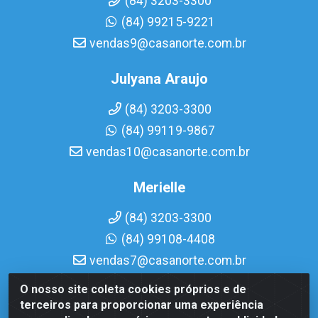
(84) 3203-3300
(84) 99215-9221
vendas9@casanorte.com.br
Julyana Araujo
(84) 3203-3300
(84) 99119-9867
vendas10@casanorte.com.br
Merielle
(84) 3203-3300
(84) 99108-4408
vendas7@casanorte.com.br
O nosso site coleta cookies próprios e de
Casa Norte LTDA - Av. Interventor Mário Câmara, 1815 -
terceiros para proporcionar uma experiência
Dix-Sept Rosado, Natal/RN - CEP 59054-600 - CNPJ