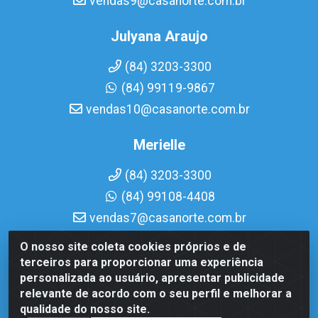
vendas9@casanorte.com.br
Julyana Araujo
(84) 3203-3300
(84) 99119-9867
vendas10@casanorte.com.br
Merielle
(84) 3203-3300
(84) 99108-4408
vendas7@casanorte.com.br
O nosso site coleta cookies próprios e de
Casa Norte LTDA - Av. Interventor Mário Câmara, 1815 -
terceiros para proporcionar uma experiência
Dix-Sept Rosado, Natal/RN - CEP 59054-600 - CNPJ
personalizada ao usuário, apresentar publicidade
08.713.513/0001-51
relevante de acordo com o seu perfil e melhorar a
qualidade do nosso site.