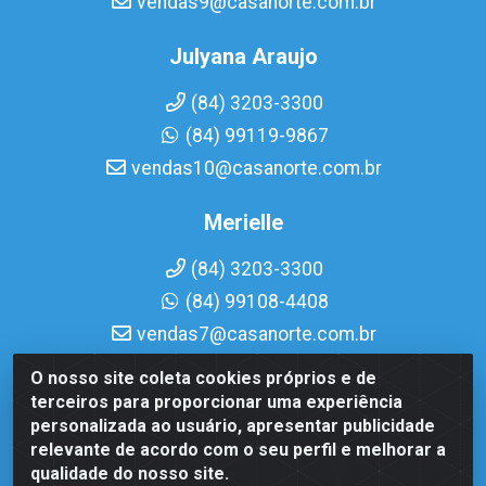
vendas9@casanorte.com.br
Julyana Araujo
(84) 3203-3300
(84) 99119-9867
vendas10@casanorte.com.br
Merielle
(84) 3203-3300
(84) 99108-4408
vendas7@casanorte.com.br
O nosso site coleta cookies próprios e de
Casa Norte LTDA - Av. Interventor Mário Câmara, 1815 -
terceiros para proporcionar uma experiência
Dix-Sept Rosado, Natal/RN - CEP 59054-600 - CNPJ
personalizada ao usuário, apresentar publicidade
08.713.513/0001-51
relevante de acordo com o seu perfil e melhorar a
qualidade do nosso site.