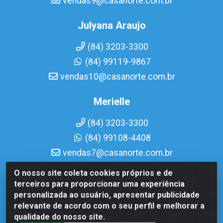
vendas9@casanorte.com.br
Julyana Araujo
(84) 3203-3300
(84) 99119-9867
vendas10@casanorte.com.br
Merielle
(84) 3203-3300
(84) 99108-4408
vendas7@casanorte.com.br
O nosso site coleta cookies próprios e de
Casa Norte LTDA - Av. Interventor Mário Câmara, 1815 -
terceiros para proporcionar uma experiência
Dix-Sept Rosado, Natal/RN - CEP 59054-600 - CNPJ
personalizada ao usuário, apresentar publicidade
08.713.513/0001-51
relevante de acordo com o seu perfil e melhorar a
qualidade do nosso site.