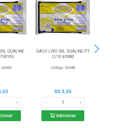
00L QUALINE
SACO LIXO 50L QUALINE PT
SACO LIXO 30
 75X105
C/10 63X80
C/10 
: 26450
Código: 26448
Código:
3,55
R$ 3,55
R$ 3
cionar
Adicionar
Adic