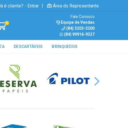
|
á é cliente? - Entrar
Área do Representante
Fale Conosco
Equipe de Vendas
0
(84) 3203-3300
(84) 99916-9327
ZA
DESCARTÁVEIS
BRINQUEDOS