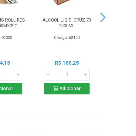
IG ROLL RES
ALCOOL LIQ S. CRUZ 70
PILHA PAN A
300MX09C
1000ML
PALIT C
: 92003
Código: 62150
Código:
4,15
R$ 160,25
R$ 7
cionar
Adicionar
Adic