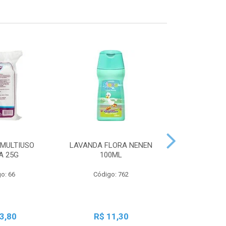
MULTIUSO
LAVANDA FLORA NENEN
SBT LIQ GRA
A 25G
100ML
250
o: 66
Código: 762
Código:
3,80
R$ 11,30
R$ 2