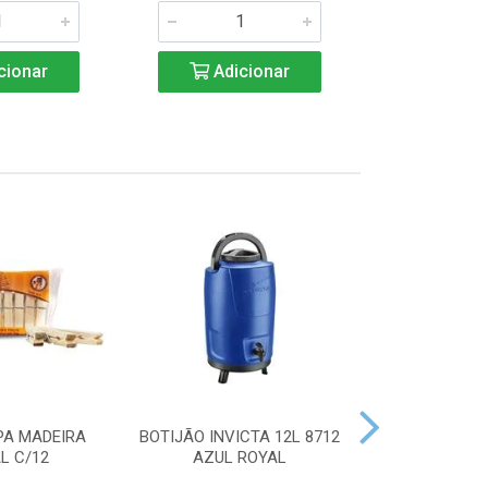
cionar
Adicionar
Adic
PA MADEIRA
BOTIJÃO INVICTA 12L 8712
ACENDEDOR
L C/12
AZUL ROYAL
HANDY 