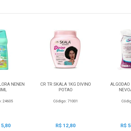
LORA NENEN
CR TR SKALA 1KG DIVINO
ALGODAO 
0ML
POTAO
NEVO
: 24605
Código: 71001
Códig
15,80
R$ 12,80
R$ 5