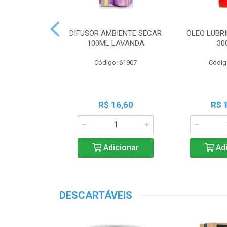
SINF DESODOR
DIFUSOR AMBIENTE SECAR
OLEO LUBRI
NDA BOUQUE
100ML LAVANDA
30
o: 26619
Código: 61907
Códig
 3,85
R$ 16,60
R$ 
icionar
Adicionar
Adi
DESCARTÁVEIS