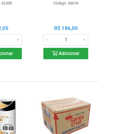
: 32500
Código: 36016
Código:
2,05
R$ 186,00
R$ 1
cionar
Adicionar
Adic