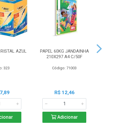
CRISTAL AZUL
PAPEL 60KG JANDAINHA
MASSA MOD
210X297 A4 C/50F
ACRILEX 
o: 323
Código: 71003
Código:
7,89
R$ 12,46
R$ 6
cionar
Adicionar
Adic