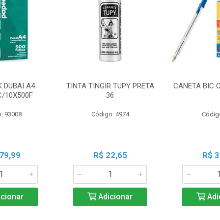
K DUBAI A4
TINTA TINGIR TUPY PRETA
CANETA BIC 
C/10X500F
36
: 93008
Código: 4974
Códig
79,99
R$ 22,65
R$ 3
cionar
Adicionar
Adi