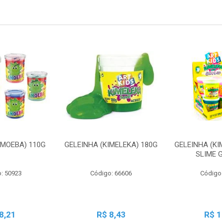
AMOEBA) 110G
GELEINHA (KIMELEKA) 180G
GELEINHA (KI
SLIME 
: 50923
Código: 66606
Código
8,21
R$ 8,43
R$ 1