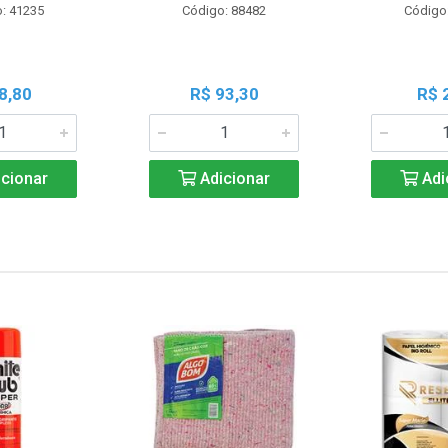
: 41235
Código: 88482
Código
8,80
R$ 93,30
R$ 
cionar
Adicionar
Adi