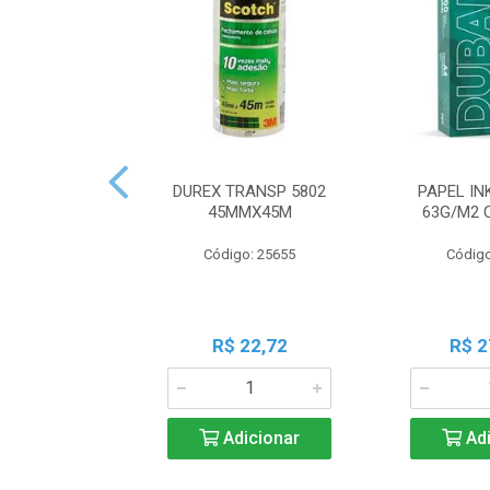
DUREX TRANSP 5802
PAPEL IN
45MMX45M
63G/M2 
Código: 25655
Código
R$ 22,72
R$ 2
Adicionar
Adi