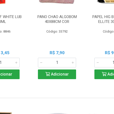
F WHITE LUB
PANO CHAO ALGOBOM
PAPEL HIG B
0ML
40X88CM COR
ELLITE 
o: 8846
Código: 33792
Código
13,45
R$ 7,90
R$ 9
cionar
Adicionar
Adi