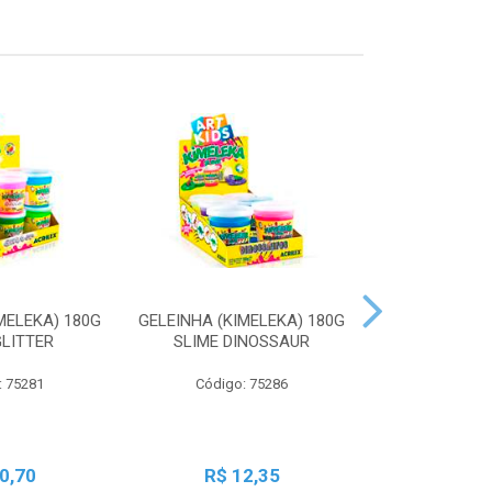
MELEKA) 180G
GELEINHA (KIMELEKA) 180G
GELEINHA (KI
GLITTER
SLIME DINOSSAUR
SLIME AN
: 75281
Código: 75286
Código:
0,70
R$ 12,35
R$ 1