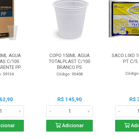
0ML AGUA
COPO 150ML AGUA
SACO LIXO 1
AS C/100
TOTALPLAST C/100
PT C/5
RENTE PP
BRANCO PS
Código
: 59134
Código: 95458
62,90
R$ 145,90
R$ 
cionar
Adicionar
Adi