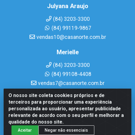
Julyana Araujo
(84) 3203-3300
(84) 99119-9867
vendas10@casanorte.com.br
Merielle
(84) 3203-3300
(84) 99108-4408
vendas7@casanorte.com.br
O nosso site coleta cookies próprios e de
Casa Norte LTDA - Av. Interventor Mário Câmara, 1815 - Dix-
terceiros para proporcionar uma experiência
Sept Rosado, Natal/RN - CEP 59054-600 - CNPJ
personalizada ao usuário, apresentar publicidade
08.713.513/0001-51
relevante de acordo com o seu perfil e melhorar a
qualidade do nosso site.
Aceitar
Negar não essenciais