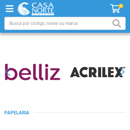
0
PAPELARIA