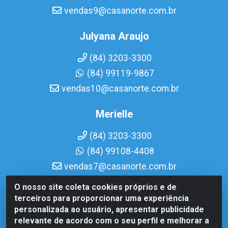
vendas9@casanorte.com.br
Julyana Araujo
(84) 3203-3300
(84) 99119-9867
vendas10@casanorte.com.br
Merielle
(84) 3203-3300
(84) 99108-4408
vendas7@casanorte.com.br
O nosso site coleta cookies próprios e de
Casa Norte LTDA - Av. Interventor Mário Câmara, 1815 -
terceiros para proporcionar uma experiência
Dix-Sept Rosado, Natal/RN - CEP 59054-600 - CNPJ
personalizada ao usuário, apresentar publicidade
08.713.513/0001-51
relevante de acordo com o seu perfil e melhorar a