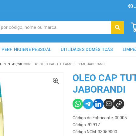
J
PERF. HIGIENE PESSOAL
UTILIDADES DOMÉSTICAS
LIMPE
E PONTAS/SILICONE
OLEO CAP TUTI AMORE 80ML JABORANDI
OLEO CAP TU
JABORANDI
Código do Fabricante: 00005
Código: 92917
Código NCM: 33059000