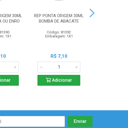
RIGEM 30ML
REP PONTA ORIGEM 30ML
REP PONTA ORI
 OU ENRO
BOMBA DE ABACATE
BOMBA CERA
 81390
Código: 81392
Código: 81
m: 1X1
Embalagem: 1X1
Embalagem:
,10
R$ 7,10
R$ 7,1
ionar
Adicionar
Adicio