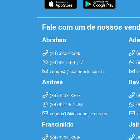
Fale com um de nossos ven
Abrahao
Ade
(84) 3203-3306
(
(84) 99164-4517
(
vendas5@casanorte.com.br
v
Andrea
Dav
(84) 3203-3307
(
(84) 99196-1528
(
vendas12@casanorte.com.br
v
Francinildo
Jai
(84) 3203-3305
(