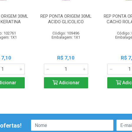
 ORIGEM 30ML
REP PONTA ORIGEM 30ML
REP PONTA O
 KERATINA
ACIDO GLICOLICO
CACHO ROLA
o: 102761
Código: 109496
Código:
agem: 1X1
Embalagem: 1X1
Embalage
 7,10
R$ 7,10
R$ 7
icionar
Adicionar
Adic
ofertas!