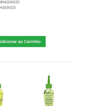
898942636523
8942636523
dicionar ao Carrinho