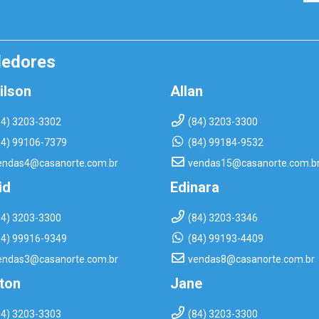
dedores
ilson
Allan
84) 3203-3302
(84) 3203-3300
84) 99106-7379
(84) 99184-9532
endas4@casanorte.com.br
vendas15@casanorte.com.b
id
Edinara
84) 3203-3300
(84) 3203-3346
84) 99916-9349
(84) 99193-4409
endas3@casanorte.com.br
vendas8@casanorte.com.br
rton
Jane
84) 3203-3303
(84) 3203-3300