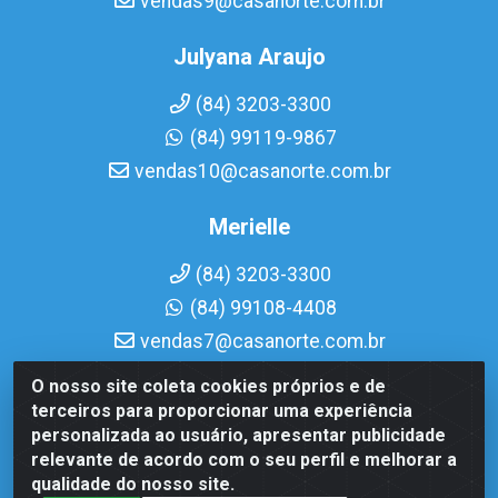
vendas9@casanorte.com.br
Julyana Araujo
(84) 3203-3300
(84) 99119-9867
vendas10@casanorte.com.br
Merielle
(84) 3203-3300
(84) 99108-4408
vendas7@casanorte.com.br
O nosso site coleta cookies próprios e de
Casa Norte LTDA - Av. Interventor Mário Câmara, 1815 -
terceiros para proporcionar uma experiência
Dix-Sept Rosado, Natal/RN - CEP 59054-600 - CNPJ
personalizada ao usuário, apresentar publicidade
08.713.513/0001-51
relevante de acordo com o seu perfil e melhorar a
qualidade do nosso site.