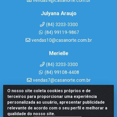
vendas9@casanorte.com.br
Julyana Araujo
(84) 3203-3300
(84) 99119-9867
vendas10@casanorte.com.br
Merielle
(84) 3203-3300
(84) 99108-4408
vendas7@casanorte.com.br
O nosso site coleta cookies próprios e de
Casa Norte LTDA - Av. Interventor Mário Câmara, 1815 -
terceiros para proporcionar uma experiência
Dix-Sept Rosado, Natal/RN - CEP 59054-600 - CNPJ
personalizada ao usuário, apresentar publicidade
08.713.513/0001-51
relevante de acordo com o seu perfil e melhorar a
qualidade do nosso site.