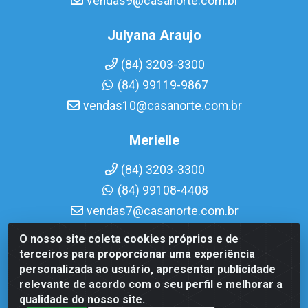
vendas9@casanorte.com.br
Julyana Araujo
(84) 3203-3300
(84) 99119-9867
vendas10@casanorte.com.br
Merielle
(84) 3203-3300
(84) 99108-4408
vendas7@casanorte.com.br
O nosso site coleta cookies próprios e de
Casa Norte LTDA - Av. Interventor Mário Câmara, 1815 -
terceiros para proporcionar uma experiência
Dix-Sept Rosado, Natal/RN - CEP 59054-600 - CNPJ
personalizada ao usuário, apresentar publicidade
08.713.513/0001-51
relevante de acordo com o seu perfil e melhorar a
qualidade do nosso site.