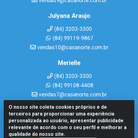
vendas9@casanorte.com.br
Julyana Araujo
(84) 3203-3300
(84) 99119-9867
vendas10@casanorte.com.br
Merielle
(84) 3203-3300
(84) 99108-4408
vendas7@casanorte.com.br
O nosso site coleta cookies próprios e de
Casa Norte LTDA - Av. Interventor Mário Câmara, 1815 -
terceiros para proporcionar uma experiência
Dix-Sept Rosado, Natal/RN - CEP 59054-600 - CNPJ
personalizada ao usuário, apresentar publicidade
08.713.513/0001-51
relevante de acordo com o seu perfil e melhorar a
qualidade do nosso site.