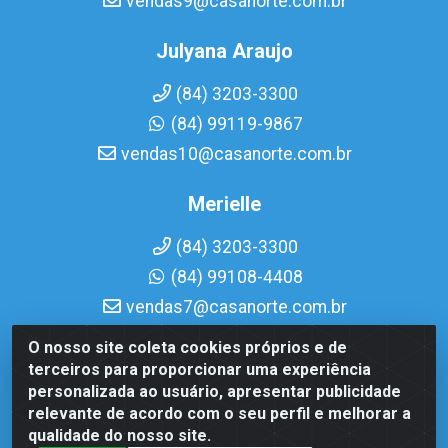
vendas9@casanorte.com.br
Julyana Araujo
(84) 3203-3300
(84) 99119-9867
vendas10@casanorte.com.br
Merielle
(84) 3203-3300
(84) 99108-4408
vendas7@casanorte.com.br
O nosso site coleta cookies próprios e de
Casa Norte LTDA - Av. Interventor Mário Câmara, 1815 -
terceiros para proporcionar uma experiência
Dix-Sept Rosado, Natal/RN - CEP 59054-600 - CNPJ
personalizada ao usuário, apresentar publicidade
08.713.513/0001-51
relevante de acordo com o seu perfil e melhorar a
qualidade do nosso site.