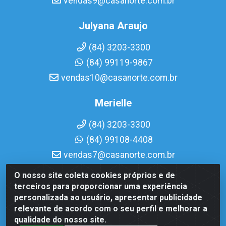
vendas9@casanorte.com.br
Julyana Araujo
(84) 3203-3300
(84) 99119-9867
vendas10@casanorte.com.br
Merielle
(84) 3203-3300
(84) 99108-4408
vendas7@casanorte.com.br
O nosso site coleta cookies próprios e de
Casa Norte LTDA - Av. Interventor Mário Câmara, 1815 -
terceiros para proporcionar uma experiência
Dix-Sept Rosado, Natal/RN - CEP 59054-600 - CNPJ
personalizada ao usuário, apresentar publicidade
08.713.513/0001-51
relevante de acordo com o seu perfil e melhorar a
qualidade do nosso site.