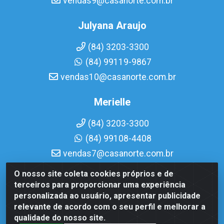
vendas9@casanorte.com.br
Julyana Araujo
(84) 3203-3300
(84) 99119-9867
vendas10@casanorte.com.br
Merielle
(84) 3203-3300
(84) 99108-4408
vendas7@casanorte.com.br
O nosso site coleta cookies próprios e de
Casa Norte LTDA - Av. Interventor Mário Câmara, 1815 -
terceiros para proporcionar uma experiência
Dix-Sept Rosado, Natal/RN - CEP 59054-600 - CNPJ
personalizada ao usuário, apresentar publicidade
08.713.513/0001-51
relevante de acordo com o seu perfil e melhorar a
qualidade do nosso site.