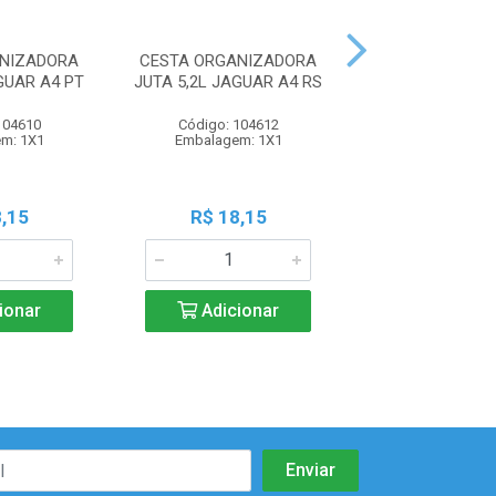
ANIZADORA
CESTA ORGANIZADORA
CESTA ORGAN
GUAR A4 PT
JUTA 5,2L JAGUAR A4 RS
JUTA 5,2L JAGU
104610
Código: 104612
Código: 104
m: 1X1
Embalagem: 1X1
Embalagem:
,15
R$ 18,15
R$ 18,1
ionar
Adicionar
Adicio