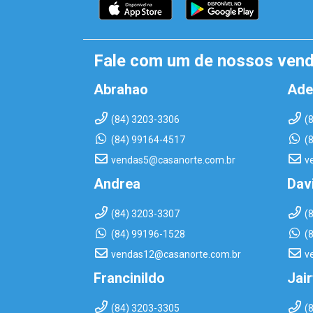
Fale com um de nossos ven
Abrahao
Ade
(84) 3203-3306
(
(84) 99164-4517
(
vendas5@casanorte.com.br
v
Andrea
Dav
(84) 3203-3307
(
(84) 99196-1528
(
vendas12@casanorte.com.br
v
Francinildo
Jai
(84) 3203-3305
(