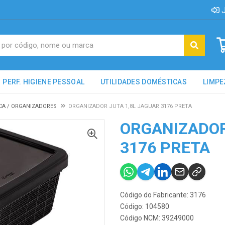
J
PERF. HIGIENE PESSOAL
UTILIDADES DOMÉSTICAS
LIMPE
ICA / ORGANIZADORES
ORGANIZADOR JUTA 1,8L JAGUAR 3176 PRETA
ORGANIZADOR
3176 PRETA
Código do Fabricante: 3176
Código: 104580
Código NCM: 39249000