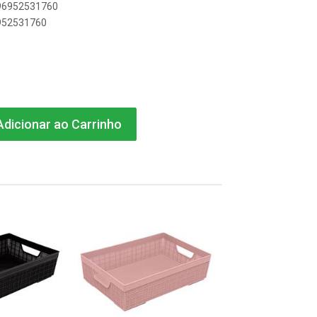
896952531760
6952531760
dicionar ao Carrinho