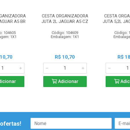
GANIZADORA
CESTA ORGANIZADORA
CESTA ORG
JAGUAR A5 BR
JUTA 2L JAGUAR A5 CZ
JUTA 5,2L JA
o: 104605
Código: 104609
Código: 
agem: 1X1
Embalagem: 1X1
Embalage
 10,70
R$ 10,70
R$ 18
icionar
Adicionar
Adic
ofertas!