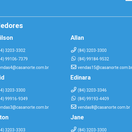
dedores
ilson
Allan
84) 3203-3302
(84) 3203-3300
84) 99106-7379
(84) 99184-9532
endas4@casanorte.com.br
vendas15@casanorte.com.b
id
Edinara
84) 3203-3300
(84) 3203-3346
84) 99916-9349
(84) 99193-4409
endas3@casanorte.com.br
vendas8@casanorte.com.br
rton
Jane
84) 3203-3303
(84) 3203-3300