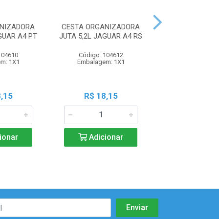
ANIZADORA
CESTA ORGANIZADORA
CESTA ORGAN
GUAR A4 PT
JUTA 5,2L JAGUAR A4 RS
JUTA 5,2L JAGU
104610
Código: 104612
Código: 104
m: 1X1
Embalagem: 1X1
Embalagem:
,15
R$ 18,15
R$ 18,1
ionar
Adicionar
Adicio