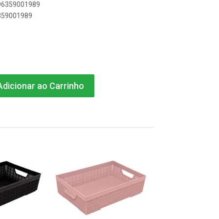
896359001989
6359001989
dicionar ao Carrinho