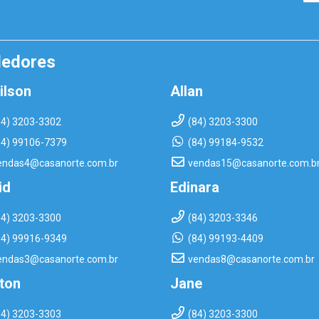
dedores
ilson
Allan
84) 3203-3302
(84) 3203-3300
84) 99106-7379
(84) 99184-9532
endas4@casanorte.com.br
vendas15@casanorte.com.b
id
Edinara
84) 3203-3300
(84) 3203-3346
84) 99916-9349
(84) 99193-4409
endas3@casanorte.com.br
vendas8@casanorte.com.br
rton
Jane
84) 3203-3303
(84) 3203-3300