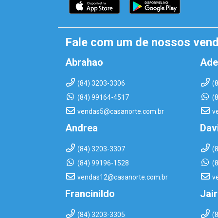
Fale com um de nossos ven
Abrahao
Ade
(84) 3203-3306
(
(84) 99164-4517
(
vendas5@casanorte.com.br
v
Andrea
Dav
(84) 3203-3307
(
(84) 99196-1528
(
vendas12@casanorte.com.br
v
Francinildo
Jai
(84) 3203-3305
(