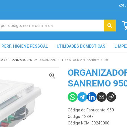
J
PERF. HIGIENE PESSOAL
UTILIDADES DOMÉSTICAS
LIMPE
ICA / ORGANIZADORES
ORGANIZADOR TOP STOCK 2,3L SANREMO 950
ORGANIZADOR
SANREMO 95
Código do Fabricante: 950
Código: 12897
Código NCM: 39249000