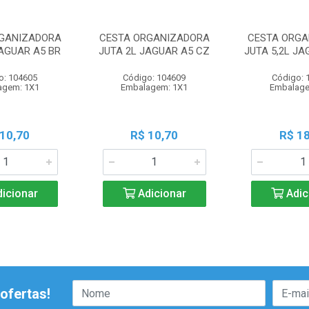
GANIZADORA
CESTA ORGANIZADORA
CESTA ORG
JAGUAR A5 BR
JUTA 2L JAGUAR A5 CZ
JUTA 5,2L JA
o: 104605
Código: 104609
Código: 
agem: 1X1
Embalagem: 1X1
Embalage
 10,70
R$ 10,70
R$ 18
icionar
Adicionar
Adic
ofertas!