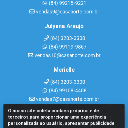
(84) 99215-9221
vendas9@casanorte.com.br
Julyana Araujo
(84) 3203-3300
(84) 99119-9867
vendas10@casanorte.com.br
Merielle
(84) 3203-3300
(84) 99108-4408
vendas7@casanorte.com.br
O nosso site coleta cookies próprios e de
Casa Norte LTDA - Av. Interventor Mário Câmara, 1815 -
terceiros para proporcionar uma experiência
Dix-Sept Rosado, Natal/RN - CEP 59054-600 - CNPJ
personalizada ao usuário, apresentar publicidade
08.713.513/0001-51