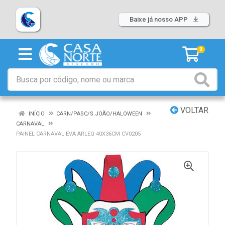
Baixe já nosso APP
0
VOLTAR
INÍCIO
CARN/PASC/S.JOÃO/HALOWEEN
CARNAVAL
PAINEL CARNAVAL EVA ARLEQ 40X36CM CV0205