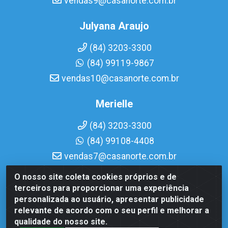
vendas9@casanorte.com.br
Julyana Araujo
(84) 3203-3300
(84) 99119-9867
vendas10@casanorte.com.br
Merielle
(84) 3203-3300
(84) 99108-4408
vendas7@casanorte.com.br
O nosso site coleta cookies próprios e de
Casa Norte LTDA - Av. Interventor Mário Câmara, 1815 -
terceiros para proporcionar uma experiência
Dix-Sept Rosado, Natal/RN - CEP 59054-600 - CNPJ
personalizada ao usuário, apresentar publicidade
08.713.513/0001-51
relevante de acordo com o seu perfil e melhorar a
qualidade do nosso site.